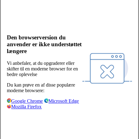
Kontakt os
Bliv kunde
Salgs- og leveringsbetingelser
Cookies og persondata
Den browserversion du
Presserum
anvender er ikke understøttet
Whistleblowerordning
længere
Facebook
LinkedIn
Vi anbefaler, at du opgraderer eller
skifter til en moderne browser for en
Sjælland/Fyn:
bedre oplevelse
Centervej 1
Du kan prøve en af disse populære
4180 Sorø
moderne browsere:
+45 57 87 04 00
Google Chrome
Microsoft Edge
Mozilla Firefox
salg-soro@hoka.dk
Jylland:
Torshøjvej 59, Kolt
8362 Hørning