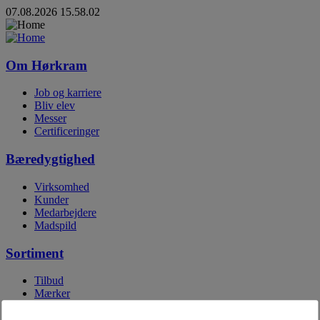
07.08.2026 15.58.02
Om Hørkram
Job og karriere
Bliv elev
Messer
Certificeringer
Bæredygtighed
Virksomhed
Kunder
Medarbejdere
Madspild
Sortiment
Tilbud
Mærker
Egne mærker
Digitale kataloger