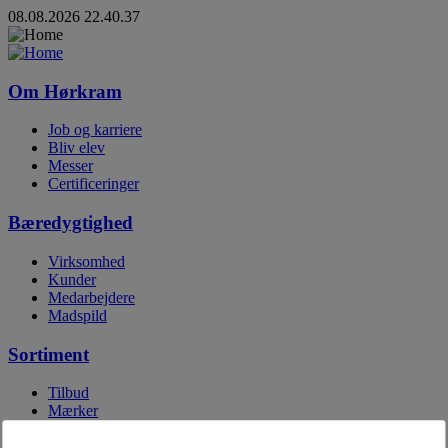
08.08.2026 22.40.37
Om Hørkram
Job og karriere
Bliv elev
Messer
Certificeringer
Bæredygtighed
Virksomhed
Kunder
Medarbejdere
Madspild
Sortiment
Tilbud
Mærker
Egne mærker
Digitale kataloger