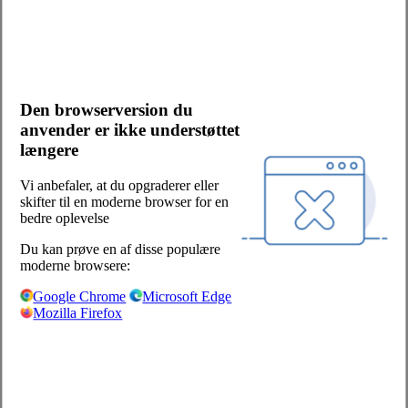
Kontakt os
Bliv kunde
Salgs- og leveringsbetingelser
Cookies og persondata
Den browserversion du
Presserum
anvender er ikke understøttet
Whistleblowerordning
længere
Facebook
LinkedIn
Vi anbefaler, at du opgraderer eller
skifter til en moderne browser for en
Sjælland/Fyn:
bedre oplevelse
Centervej 1
Du kan prøve en af disse populære
4180 Sorø
moderne browsere:
+45 57 87 04 00
Google Chrome
Microsoft Edge
Mozilla Firefox
salg-soro@hoka.dk
Jylland:
Torshøjvej 59, Kolt
8362 Hørning