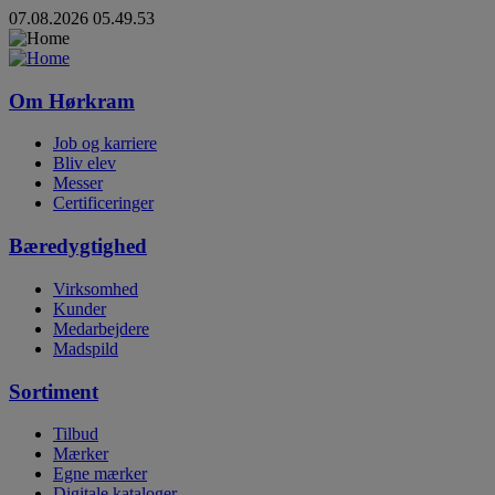
07.08.2026 05.49.53
Om Hørkram
Job og karriere
Bliv elev
Messer
Certificeringer
Bæredygtighed
Virksomhed
Kunder
Medarbejdere
Madspild
Sortiment
Tilbud
Mærker
Egne mærker
Digitale kataloger