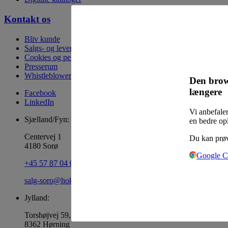
Kontakt os
Bliv kunde
Salgs- og leveringsbetingelser
Cookies og persondata
Presserum
Whistleblowerordning
Den brow
længere
Facebook
LinkedIn
Vi anbefaler
Sjælland/Fyn:
en bedre op
Centervej 1
Du kan prøv
4180 Sorø
Google 
+45 57 87 04 00
salg-soro@hoka.dk
Jylland:
Torshøjvej 59, Kolt
8362 Hørning