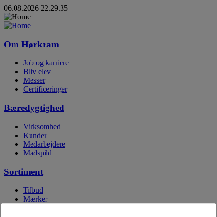
06.08.2026 22.29.35
Om Hørkram
Job og karriere
Bliv elev
Messer
Certificeringer
Bæredygtighed
Virksomhed
Kunder
Medarbejdere
Madspild
Sortiment
Tilbud
Mærker
Egne mærker
Digitale kataloger