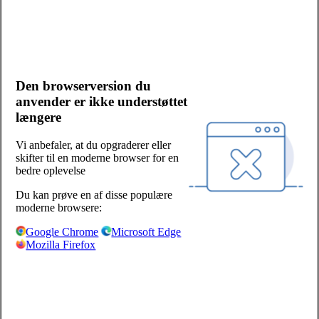
Kontakt os
Bliv kunde
Salgs- og leveringsbetingelser
Cookies og persondata
Den browserversion du
Presserum
anvender er ikke understøttet
Whistleblowerordning
længere
Facebook
LinkedIn
Vi anbefaler, at du opgraderer eller
skifter til en moderne browser for en
Sjælland/Fyn:
bedre oplevelse
Centervej 1
Du kan prøve en af disse populære
4180 Sorø
moderne browsere:
+45 57 87 04 00
Google Chrome
Microsoft Edge
Mozilla Firefox
salg-soro@hoka.dk
Jylland:
Torshøjvej 59, Kolt
8362 Hørning