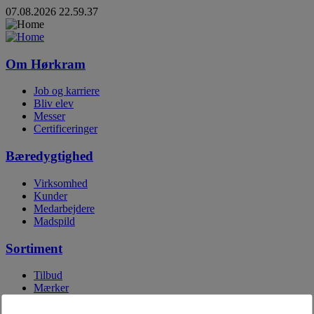
07.08.2026 22.59.37
Om Hørkram
Job og karriere
Bliv elev
Messer
Certificeringer
Bæredygtighed
Virksomhed
Kunder
Medarbejdere
Madspild
Sortiment
Tilbud
Mærker
Egne mærker
Digitale kataloger