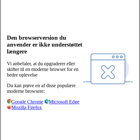
Kontakt os
Bliv kunde
Salgs- og leveringsbetingelser
Cookies og persondata
Den browserversion du
Presserum
anvender er ikke understøttet
Whistleblowerordning
længere
Facebook
LinkedIn
Vi anbefaler, at du opgraderer eller
skifter til en moderne browser for en
Sjælland/Fyn:
bedre oplevelse
Centervej 1
Du kan prøve en af disse populære
4180 Sorø
moderne browsere:
+45 57 87 04 00
Google Chrome
Microsoft Edge
Mozilla Firefox
salg-soro@hoka.dk
Jylland:
Torshøjvej 59, Kolt
8362 Hørning