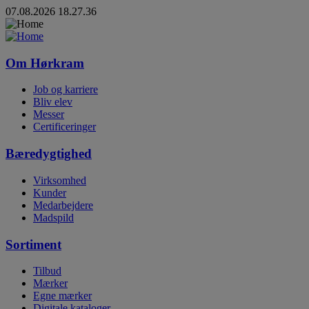
07.08.2026 18.27.36
Om Hørkram
Job og karriere
Bliv elev
Messer
Certificeringer
Bæredygtighed
Virksomhed
Kunder
Medarbejdere
Madspild
Sortiment
Tilbud
Mærker
Egne mærker
Digitale kataloger