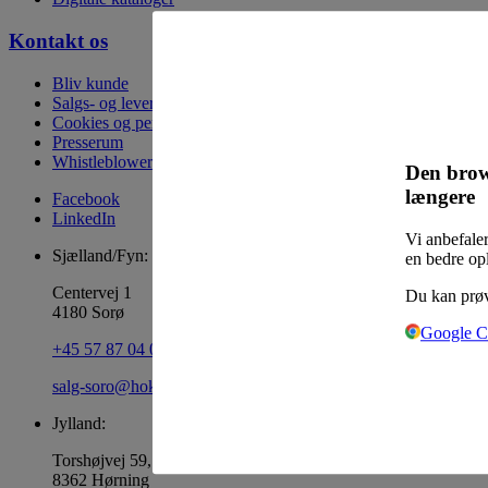
Kontakt os
Bliv kunde
Salgs- og leveringsbetingelser
Cookies og persondata
Presserum
Whistleblowerordning
Den brow
længere
Facebook
LinkedIn
Vi anbefaler
Sjælland/Fyn:
en bedre op
Centervej 1
Du kan prøv
4180 Sorø
Google 
+45 57 87 04 00
salg-soro@hoka.dk
Jylland:
Torshøjvej 59, Kolt
8362 Hørning