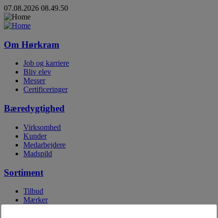
07.08.2026 08.49.50
Om Hørkram
Job og karriere
Bliv elev
Messer
Certificeringer
Bæredygtighed
Virksomhed
Kunder
Medarbejdere
Madspild
Sortiment
Tilbud
Mærker
Egne mærker
Digitale kataloger