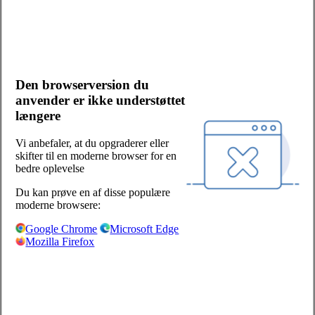
Kontakt os
Bliv kunde
Salgs- og leveringsbetingelser
Cookies og persondata
Den browserversion du
Presserum
anvender er ikke understøttet
Whistleblowerordning
længere
Facebook
LinkedIn
Vi anbefaler, at du opgraderer eller
skifter til en moderne browser for en
Sjælland/Fyn:
bedre oplevelse
Centervej 1
Du kan prøve en af disse populære
4180 Sorø
moderne browsere:
+45 57 87 04 00
Google Chrome
Microsoft Edge
Mozilla Firefox
salg-soro@hoka.dk
Jylland:
Torshøjvej 59, Kolt
8362 Hørning