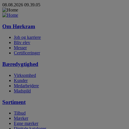
08.08.2026 09.39.05
Om Hørkram
Job og karriere
Bliv elev
Messer
Certificeringer
Bæredygtighed
Virksomhed
Kunder
Medarbejdere
Madspild
Sortiment
Tilbud
Mærker
Egne mærker
Digitale kataloger