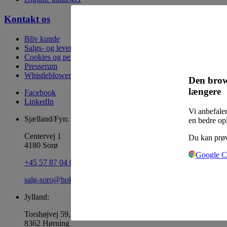
Kontakt os
Bliv kunde
Salgs- og leveringsbetingelser
Cookies og persondata
Presserum
Whistleblowerordning
Den brow
længere
Facebook
LinkedIn
Vi anbefaler
Sjælland/Fyn:
en bedre op
Centervej 1
Du kan prøv
4180 Sorø
Google 
+45 57 87 04 00
salg-soro@hoka.dk
Jylland:
Torshøjvej 59, Kolt
8362 Hørning