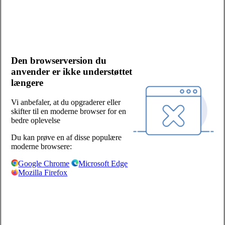
Kontakt os
Bliv kunde
Salgs- og leveringsbetingelser
Cookies og persondata
Den browserversion du
Presserum
anvender er ikke understøttet
Whistleblowerordning
længere
Facebook
LinkedIn
Vi anbefaler, at du opgraderer eller
skifter til en moderne browser for en
Sjælland/Fyn:
bedre oplevelse
Centervej 1
Du kan prøve en af disse populære
4180 Sorø
moderne browsere:
+45 57 87 04 00
Google Chrome
Microsoft Edge
Mozilla Firefox
salg-soro@hoka.dk
Jylland:
Torshøjvej 59, Kolt
8362 Hørning