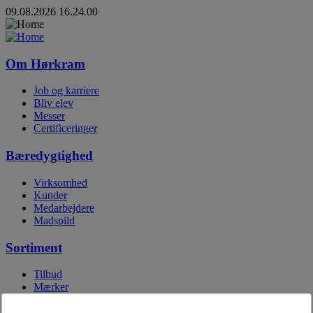
09.08.2026 16.24.00
Om Hørkram
Job og karriere
Bliv elev
Messer
Certificeringer
Bæredygtighed
Virksomhed
Kunder
Medarbejdere
Madspild
Sortiment
Tilbud
Mærker
Egne mærker
Digitale kataloger