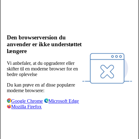
Kontakt os
Bliv kunde
Salgs- og leveringsbetingelser
Cookies og persondata
Den browserversion du
Presserum
anvender er ikke understøttet
Whistleblowerordning
længere
Facebook
LinkedIn
Vi anbefaler, at du opgraderer eller
skifter til en moderne browser for en
Sjælland/Fyn:
bedre oplevelse
Centervej 1
Du kan prøve en af disse populære
4180 Sorø
moderne browsere:
+45 57 87 04 00
Google Chrome
Microsoft Edge
Mozilla Firefox
salg-soro@hoka.dk
Jylland:
Torshøjvej 59, Kolt
8362 Hørning