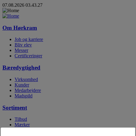
07.08.2026 03.43.27
Om Hørkram
Job og karriere
Bliv elev
Messer
Certificeringer
Bæredygtighed
Virksomhed
Kunder
Medarbejdere
Madspild
Sortiment
Tilbud
Mærker
Egne mærker
Digitale kataloger