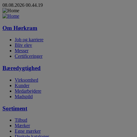
08.08.2026 00.44.19
Om Hørkram
Job og karriere
Bliv elev
Messer
Certificeringer
Bæredygtighed
Virksomhed
Kunder
Medarbejdere
Madspild
Sortiment
Tilbud
Mærker
Egne mærker
Digitale kataloger