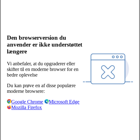
Kontakt os
Bliv kunde
Salgs- og leveringsbetingelser
Cookies og persondata
Den browserversion du
Presserum
anvender er ikke understøttet
Whistleblowerordning
længere
Facebook
LinkedIn
Vi anbefaler, at du opgraderer eller
skifter til en moderne browser for en
Sjælland/Fyn:
bedre oplevelse
Centervej 1
Du kan prøve en af disse populære
4180 Sorø
moderne browsere:
+45 57 87 04 00
Google Chrome
Microsoft Edge
Mozilla Firefox
salg-soro@hoka.dk
Jylland:
Torshøjvej 59, Kolt
8362 Hørning