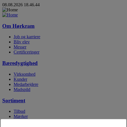
08.08.2026 18.46.44
Om Hørkram
Job og karriere
Bliv elev
Messer
Certificeringer
Bæredygtighed
Virksomhed
Kunder
Medarbejdere
Madspild
Sortiment
Tilbud
Mærker
Egne mærker
Digitale kataloger