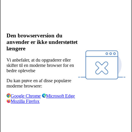
Kontakt os
Bliv kunde
Salgs- og leveringsbetingelser
Cookies og persondata
Den browserversion du
Presserum
anvender er ikke understøttet
Whistleblowerordning
længere
Facebook
LinkedIn
Vi anbefaler, at du opgraderer eller
skifter til en moderne browser for en
Sjælland/Fyn:
bedre oplevelse
Centervej 1
Du kan prøve en af disse populære
4180 Sorø
moderne browsere:
+45 57 87 04 00
Google Chrome
Microsoft Edge
Mozilla Firefox
salg-soro@hoka.dk
Jylland:
Torshøjvej 59, Kolt
8362 Hørning