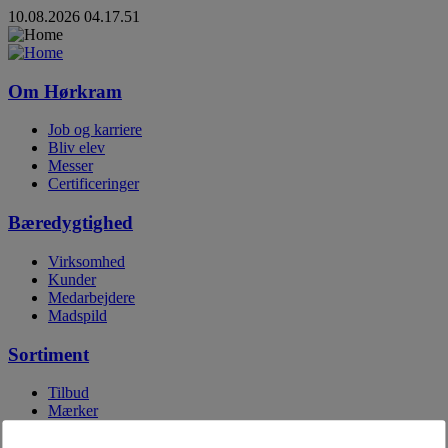
10.08.2026 04.17.51
Om Hørkram
Job og karriere
Bliv elev
Messer
Certificeringer
Bæredygtighed
Virksomhed
Kunder
Medarbejdere
Madspild
Sortiment
Tilbud
Mærker
Egne mærker
Digitale kataloger