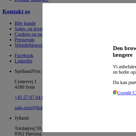
Kontakt os
Bliv kunde
Salgs- og leveringsbetingelser
Cookies og persondata
Presserum
Whistleblowerordning
Den brow
længere
Facebook
LinkedIn
Vi anbefaler
Sjælland/Fyn:
en bedre op
Centervej 1
Du kan prøv
4180 Sorø
Google 
+45 57 87 04 00
salg-soro@hoka.dk
Jylland:
Torshøjvej 59, Kolt
8362 Hørning