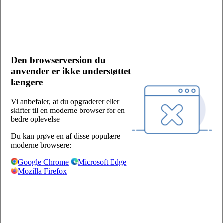
Kontakt os
Bliv kunde
Salgs- og leveringsbetingelser
Cookies og persondata
Den browserversion du
Presserum
anvender er ikke understøttet
Whistleblowerordning
længere
Facebook
LinkedIn
Vi anbefaler, at du opgraderer eller
skifter til en moderne browser for en
Sjælland/Fyn:
bedre oplevelse
Centervej 1
Du kan prøve en af disse populære
4180 Sorø
moderne browsere:
+45 57 87 04 00
Google Chrome
Microsoft Edge
Mozilla Firefox
salg-soro@hoka.dk
Jylland:
Torshøjvej 59, Kolt
8362 Hørning