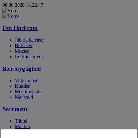
08.08.2026 10.22.47
Om Hørkram
Job og karriere
Bliv elev
Messer
Certificeringer
Bæredygtighed
Virksomhed
Kunder
Medarbejdere
Madspild
Sortiment
Tilbud
Mærker
Egne mærker
Digitale kataloger