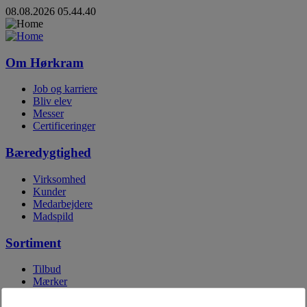
08.08.2026 05.44.40
Om Hørkram
Job og karriere
Bliv elev
Messer
Certificeringer
Bæredygtighed
Virksomhed
Kunder
Medarbejdere
Madspild
Sortiment
Tilbud
Mærker
Egne mærker
Digitale kataloger