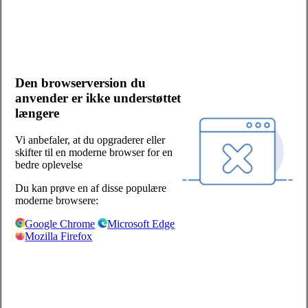
Kontakt os
Bliv kunde
Salgs- og leveringsbetingelser
Cookies og persondata
Den browserversion du
Presserum
anvender er ikke understøttet
Whistleblowerordning
længere
Facebook
LinkedIn
Vi anbefaler, at du opgraderer eller
skifter til en moderne browser for en
Sjælland/Fyn:
bedre oplevelse
Centervej 1
Du kan prøve en af disse populære
4180 Sorø
moderne browsere:
+45 57 87 04 00
Google Chrome
Microsoft Edge
Mozilla Firefox
salg-soro@hoka.dk
Jylland:
Torshøjvej 59, Kolt
8362 Hørning